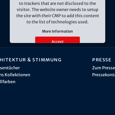
to trackers that are not disclosed to the
visitor. The website owner needs to setup
the site with their CMP to add this content
to the list of technologies used.
More Information
Accept
hitektur & Stimmung
Presse
sentücher
Zum Presse
ns Kollektionen
Pressekont
llfarben