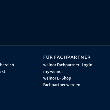
Für Fachpartner
bereich
weinor Fachpartner-Login
akt
my weinor
weinor E-Shop
Fachpartner werden