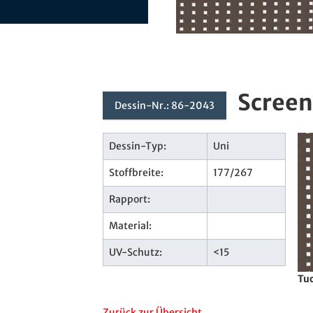
Screen
Dessin-Nr.: 86-2043
Dessin-Typ:
Uni
Stoffbreite:
177/267
Rapport:
Material:
UV-Schutz:
<15
Tuc
Zurück zur Übersicht