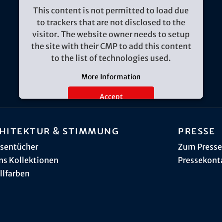
This content is not permitted to load due
to trackers that are not disclosed to the
visitor. The website owner needs to setup
the site with their CMP to add this content
to the list of technologies used.
More Information
Accept
hitektur & Stimmung
Presse
sentücher
Zum Presse
ns Kollektionen
Pressekont
llfarben