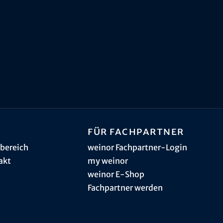
Für Fachpartner
bereich
weinor Fachpartner-Login
akt
my weinor
weinor E-Shop
Fachpartner werden