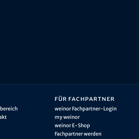
Für Fachpartner
bereich
weinor Fachpartner-Login
akt
my weinor
weinor E-Shop
Fachpartner werden