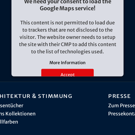
We need your consent to load the
Google Maps service!
This content is not permitted to load due
to trackers that are not disclosed to the
visitor. The website owner needs to setup
the site with their CMP to add this content
to the list of technologies used.
More Information
Accept
hitektur & Stimmung
Presse
sentücher
Zum Presse
ns Kollektionen
Pressekont
llfarben