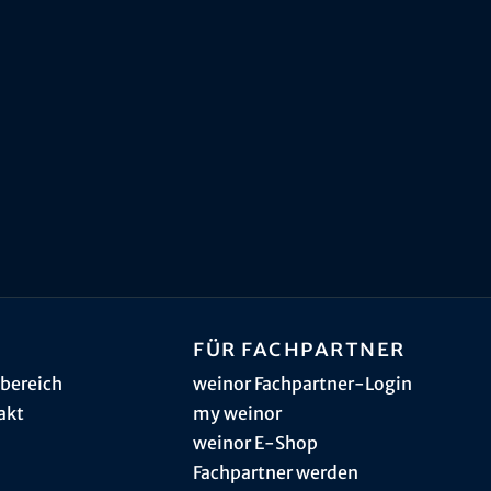
Für Fachpartner
bereich
weinor Fachpartner-Login
akt
my weinor
weinor E-Shop
Fachpartner werden