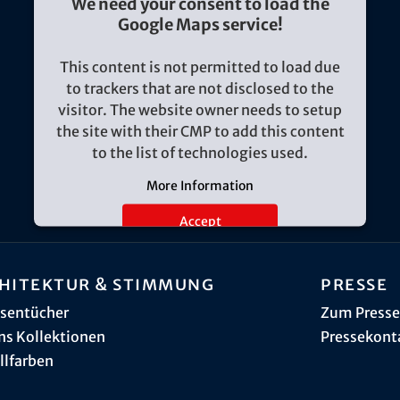
We need your consent to load the
Google Maps service!
This content is not permitted to load due
to trackers that are not disclosed to the
visitor. The website owner needs to setup
the site with their CMP to add this content
to the list of technologies used.
More Information
Accept
hitektur & Stimmung
Presse
sentücher
Zum Presse
ns Kollektionen
Pressekont
llfarben