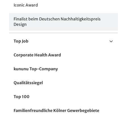
Iconic Award
Finalist beim Deutschen Nachhaltigkeitspreis
Design
Top Job
Top Job 2024
Corporate Health Award
Top Job 2021
kununu Top-Company
Top Job 2019
Qualitätssiegel
Top 100
Familienfreundliche Kölner Gewerbegebiete