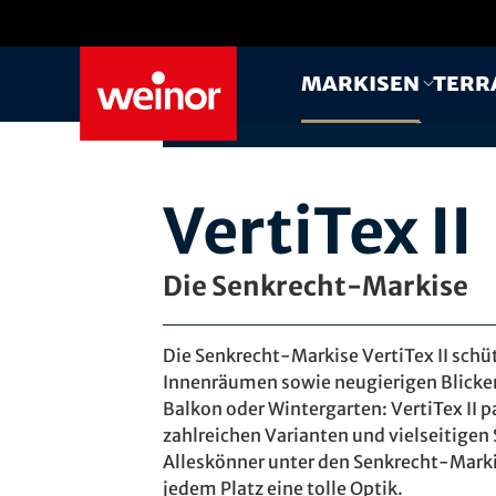
Skip to main content
Markisen
Terr
Erfahrung aus
über 60
Jahren
Produktentwicklung
VertiTex II
Die Senkrecht-Markise
Die Senkrecht-Markise VertiTex II sch
Innenräumen sowie neugierigen Blicken
Balkon oder Wintergarten: VertiTex II 
zahlreichen Varianten und vielseitigen
Alleskönner unter den Senkrecht-Markis
jedem Platz eine tolle Optik.