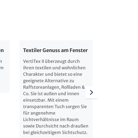
en
Textiler Genuss am Fenster
Transparente
m
VertiTex II überzeugt durch
Mit einem tra
em
ihren textilen und wohnlichen
sorgen Sie fü
Charakter und bietet so eine
Lichtverhältni
geeignete Alternative zu
sowie Durchsic
Raffstoreanlagen, Rollladen &
bei gleichzeiti
Co. Sie ist außen und innen
einsetzbar. Mit einem
transparenten Tuch sorgen Sie
für angenehme
Lichtverhältnisse im Raum
sowie Durchsicht nach draußen
bei gleichzeitigem Sichtschutz.