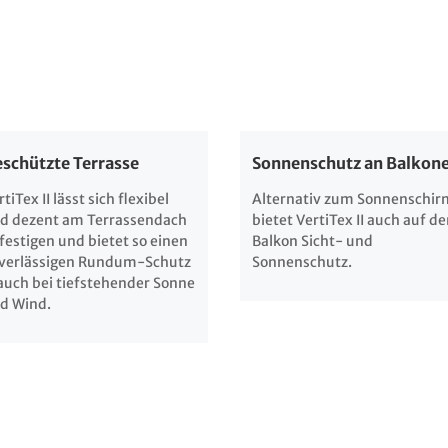
schützte Terrasse
Sonnenschutz an Balkon
tiTex II lässt sich flexibel
Alternativ zum Sonnenschir
d dezent am Terrassendach
bietet VertiTex II auch auf d
festigen und bietet so einen
Balkon Sicht- und
verlässigen Rundum-Schutz
Sonnenschutz.
auch bei tiefstehender Sonne
d Wind.