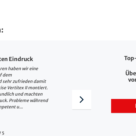
:
Top
ten Eindruck
Sehr sorgfältig!
ren haben wir eine
3x Weinor Vertitex II Zip 
Übe
uf dem
Kanal-Handsender, top Q
vo
 sehr zufrieden damit
Montage und Verkabelung
se Vertitex II montiert.
undlich und machten
ruck. Probleme während
W. D., Monheim am Rhei
petent u...
bewertet auf KennstDuE
/
5