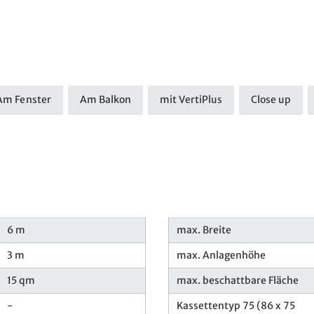
Am Fenster
Am Balkon
mit VertiPlus
Close up
6 m
max. Breite
3 m
max. Anlagenhöhe
15 qm
max. beschattbare Fläche
-
Kassettentyp 75 (86 x 75