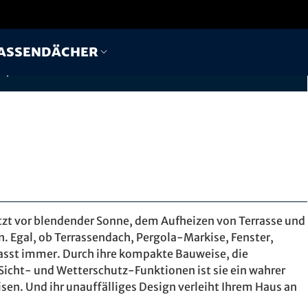
assendächer
Hergestellt und montiert
Persönliche Beratung
passend zur Bausituation
durch
Ihren Fachhändler
ützt vor blendender Sonne, dem Aufheizen von Terrasse und
. Egal, ob Terrassendach, Pergola-Markise, Fenster,
passt immer. Durch ihre kompakte Bauweise, die
 Sicht- und Wetterschutz-Funktionen ist sie ein wahrer
en. Und ihr unauffälliges Design verleiht Ihrem Haus an