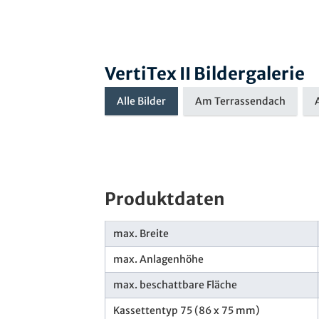
VertiTex II Bildergalerie
Alle Bilder
Am Terrassendach
Produktdaten
max. Breite
max. Anlagenhöhe
max. beschattbare Fläche
Kassettentyp 75 (86 x 75 mm)