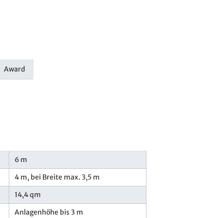
Award
6 m
4 m, bei Breite max. 3,5 m
14,4 qm
Anlagenhöhe bis 3 m