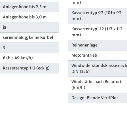
mm)
Anlagenhöhe bis 2,5 m
Kassettentyp 92 (101 x 92
Anlagenhöhe bis 3,0 m
mm)
ja
Kassettentyp 112 (117 x 112
mm)
serienmäßig, keine Kurbel
Reihenanlage
3
Motorantrieb
6 (bis 49 km/h)
Windwiderstandsklasse nac
Kassettentyp 112 (eckig)
DIN 13561
Windstärke nach Beaufort
(km/h)
Design-Blende VertiPlus