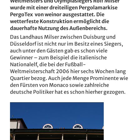
Weltmeisters und Olympiasiegers Rolf Milser
EFH Köln / D
wurde mit einer dreiteiligen Pergolamarkise
PergoTex von weinor ausgestattet. Die
Playa Köln / D
wetterfeste Konstruktion ermöglicht die
dauerhafte Nutzung des Außenbereichs.
EFH Pirmasens / D
Das Landhaus Milser zwischen Duisburg und
Düsseldorf ist nicht nur im Besitz eines Siegers,
Hanau / D
auch unter den Gästen gab es schon viele
Gewinner – zum Beispiel die italienische
Terrassenglück in der eigenen weinor
Loft Hamburg / D
Nationalelf, die bei der Fußball-
Glasoase®
Weltmeisterschaft 2006 hier sechs Wochen lang
EFH Leverkusen / D
Quartier bezog. Auch jede Menge Prominente wie
den Fürsten von Monaco sowie zahlreiche
deutsche Politiker hat es schon hierher gezogen.
EFH Ratingen / D
EFH Reutlingen / D
EFH Biberach / D
ASV Köln / D