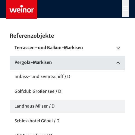
Skip to main content
MENÜ
Referenzobjekte
Terrassen- und Balkon-Markisen
Terrassenmarkise im privaten Wohnbau in Halle
Pergola-Markisen
– Referenz von weinor
Imbiss- und Eventschiff / D
Chemnitz / D
Golfclub Großensee / D
Messel bei Darmstadt / D
Landhaus Milser / D
Leiblfing / D
Schlosshotel Göbel / D
Andernach / D