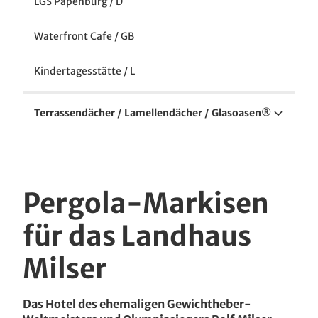
LGS Papenburg / D
EFH Köln / D
Waterfront Cafe / GB
Hafenquartier / AUS
Kindertagesstätte / L
Terrassendächer / Lamellendächer / Glasoasen®
EFH Gescher / D
ZFH Ahlen / D
Pergola-Markisen
EFH Nürnberg / D
für das Landhaus
EFH Erkelenz / D
Milser
EFH Biedenkopf / D
Das Hotel des ehemaligen Gewichtheber-