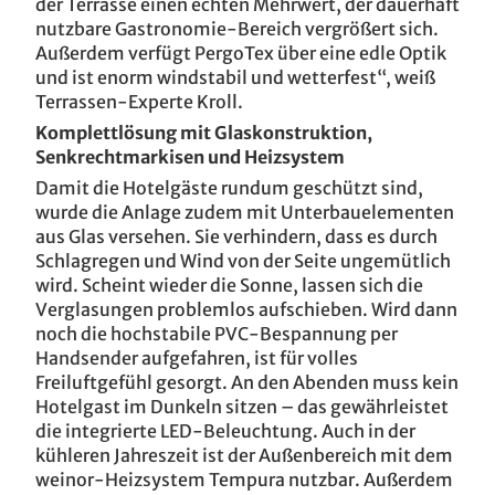
der Terrasse einen echten Mehrwert, der dauerhaft
nutzbare Gastronomie-Bereich vergrößert sich.
Außerdem verfügt PergoTex über eine edle Optik
und ist enorm windstabil und wetterfest“, weiß
Terrassen-Experte Kroll.
Komplettlösung mit Glaskonstruktion,
Senkrechtmarkisen und Heizsystem
Damit die Hotelgäste rundum geschützt sind,
wurde die Anlage zudem mit Unterbauelementen
aus Glas versehen. Sie verhindern, dass es durch
Schlagregen und Wind von der Seite ungemütlich
wird. Scheint wieder die Sonne, lassen sich die
Verglasungen problemlos aufschieben. Wird dann
noch die hochstabile PVC-Bespannung per
Handsender aufgefahren, ist für volles
Freiluftgefühl gesorgt. An den Abenden muss kein
Hotelgast im Dunkeln sitzen – das gewährleistet
die integrierte LED-Beleuchtung. Auch in der
kühleren Jahreszeit ist der Außenbereich mit dem
weinor-Heizsystem Tempura nutzbar. Außerdem