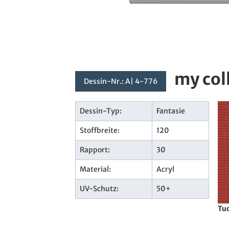
my col
Dessin-Nr.: A| 4-776
Dessin-Typ:
Fantasie
Stoffbreite:
120
Rapport:
30
Material:
Acryl
UV-Schutz:
50+
Tuc