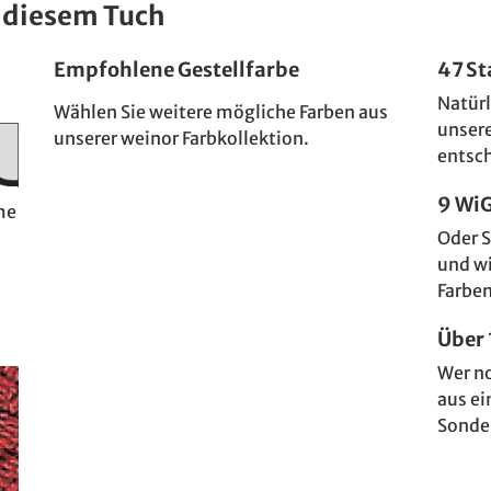
 diesem Tuch
Empfohlene Gestellfarbe
47 S
Natürl
Wählen Sie weitere mögliche Farben aus
unser
unserer weinor Farbkollektion.
entsc
9 Wi
me
Oder S
und w
Farben
Über
Wer n
aus ei
Sonde