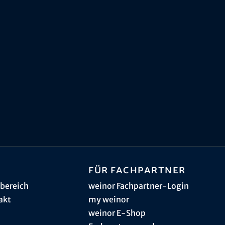
Für Fachpartner
bereich
weinor Fachpartner-Login
akt
my weinor
weinor E-Shop