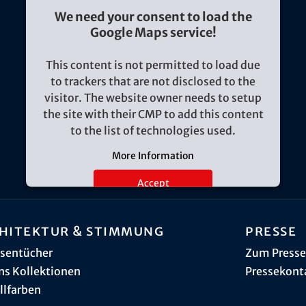
We need your consent to load the
Google Maps service!
This content is not permitted to load due
to trackers that are not disclosed to the
visitor. The website owner needs to setup
the site with their CMP to add this content
to the list of technologies used.
More Information
Accept
hitektur & Stimmung
Presse
sentücher
Zum Presse
ns Kollektionen
Pressekont
llfarben