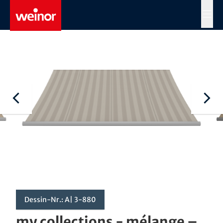
Skip to main content
MENÜ
Dessin-Nr.: A| 3-880
my collections - mélange –