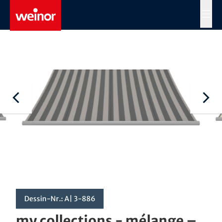
Skip to main content
MENÜ
Dessin-Nr.: A| 3-886
my collections - mélange –