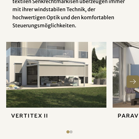
textilen Senkrechtmarkisen überzeugen immer
mit ihrer windstabilen Technik, der
hochwertigen Optik und den komfortablen
Steuerungsmöglichkeiten.
VertiTex II
Para