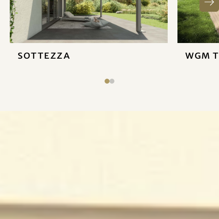
Sottezza
WGM 