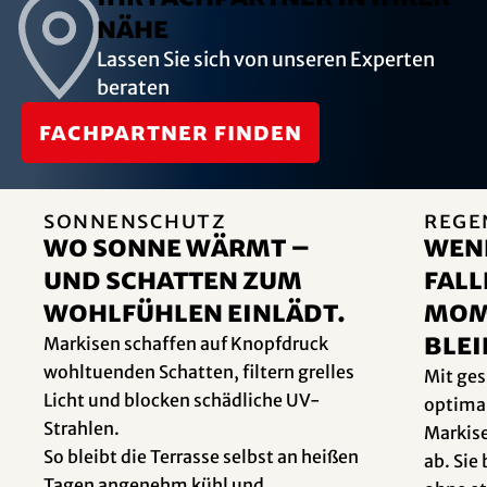
Nähe
Lassen Sie sich von unseren Experten
beraten
Fachpartner finden
Sonnenschutz
Rege
Wo Sonne wärmt –
Wen
und Schatten zum
fall
Wohlfühlen einlädt.
Mom
blei
Markisen schaffen auf Knopfdruck
wohltuenden Schatten, filtern grelles
Mit ges
Licht und blocken schädliche UV-
optima
Strahlen.
Markise
So bleibt die Terrasse selbst an heißen
ab. Sie
Tagen angenehm kühl und