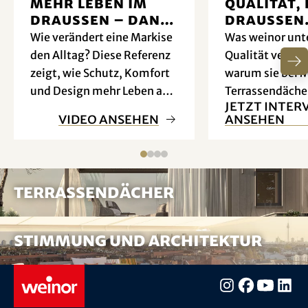
Mehr Leben im
Qualität, 
Draussen – dank
draussen
Markise
zuhause i
Wie verändert eine Markise
Was weinor unte
den Alltag? Diese Referenz
Qualität verste
zeigt, wie Schutz, Komfort
warum sie bei 
und Design mehr Leben auf
Terrassendäche
Jetzt Inter
der Terrasse ermöglichen.
Unterschied ma
Video ansehen
ansehen
Terrassendächer
Für das beste Erlebnis halten Sie Ihr Gerät
Für das beste Erlebnis halten Sie Ihr Gerät
Stimmung und Architektur
bitte im Querformat.
bitte im Querformat.