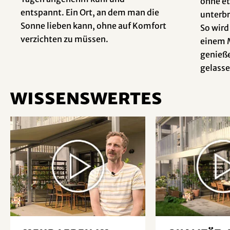
ohne e
entspannt. Ein Ort, an dem man die
unterb
Sonne lieben kann, ohne auf Komfort
So wird
verzichten zu müssen.
einem 
genieß
gelasse
Wissenswertes