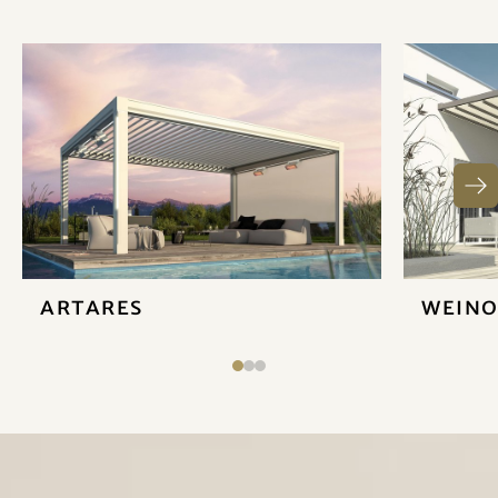
Artares
weino