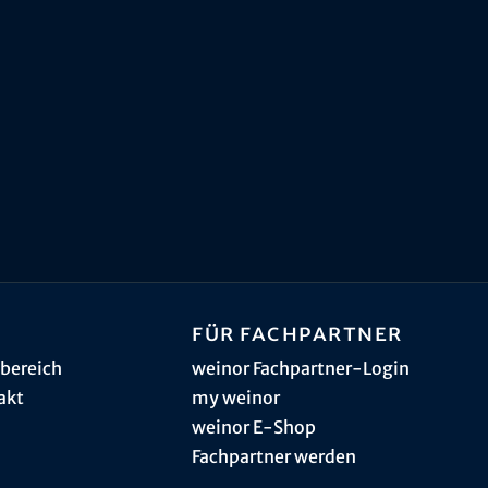
Für Fachpartner
bereich
weinor Fachpartner-Login
akt
my weinor
weinor E-Shop
Fachpartner werden