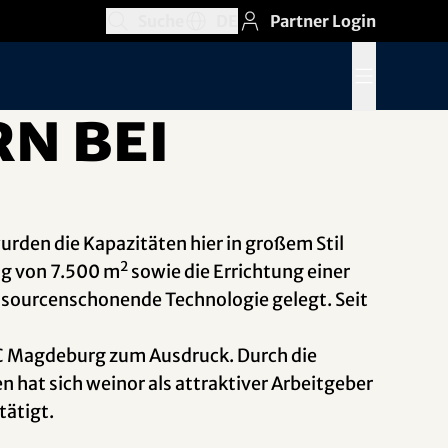
Suche
DE
Partner Login
Suchfeld öffnen
Abschnitt Sprachschalter öffnen, Aktu
Menü öffnen
n bei
rden die Kapazitäten hier in großem Stil
2
ng von 7.500 m
sowie die Errichtung einer
ssourcenschonende Technologie gelegt. Seit
SC Magdeburg zum Ausdruck. Durch die
n hat sich weinor als attraktiver Arbeitgeber
tätigt.