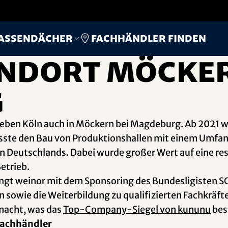
Fachhändler finden
assendächer
ndort Möcker
g
neben Köln auch in Möckern bei Magdeburg. Ab 2021 wu
sste den Bau von Produktionshallen mit einem Umfa
 Deutschlands. Dabei wurde großer Wert auf eine re
etrieb.
ingt weinor mit dem Sponsoring des Bundesligisten 
 sowie die Weiterbildung zu qualifizierten Fachkräfte
acht, was das
Top-Company-Siegel von kununu
bes
Fachhändler