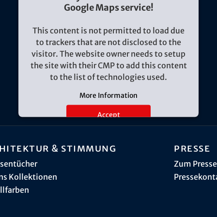
Google Maps service!
This content is not permitted to load due
to trackers that are not disclosed to the
visitor. The website owner needs to setup
the site with their CMP to add this content
to the list of technologies used.
More Information
Accept
hitektur & Stimmung
Presse
sentücher
Zum Presse
ns Kollektionen
Pressekont
llfarben