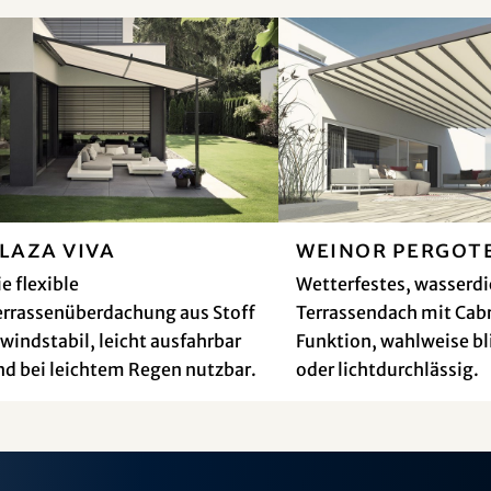
laza Viva
weinor PergoTe
e flexible
Wetterfestes, wasserdi
errassenüberdachung aus Stoff
Terrassendach mit Cab
 windstabil, leicht ausfahrbar
Funktion, wahlweise bl
nd bei leichtem Regen nutzbar.
oder lichtdurchlässig.