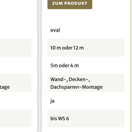
Zum Produkt
oval
10 m oder 12 m
5m oder 4 m
Wand-, Decken-,
tage
Dachsparren-Montage
ja
bis WS 6