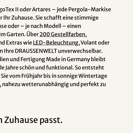
goTex II oder Artares – jede Pergola-Markise
 Ihr Zuhause. Sie schafft eine stimmige
se oder – je nach Modell – einen
im Garten. Über
200 Gestellfarben
,
nd Extras wie
LED-Beleuchtung
, Volant oder
 Ihre DRAUSSENWELT unverwechselbar.
lien und Fertigung Made in Germany bleibt
le Jahre schön und funktional. So entsteht
ie vom Frühjahr bis in sonnige Wintertage
, nahezu wetterunabhängig und perfekt zu
m Zuhause passt.