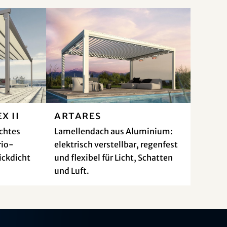
x II
Artares
chtes
Lamellendach aus Aluminium:
rio-
elektrisch verstellbar, regenfest
ickdicht
und flexibel für Licht, Schatten
und Luft.