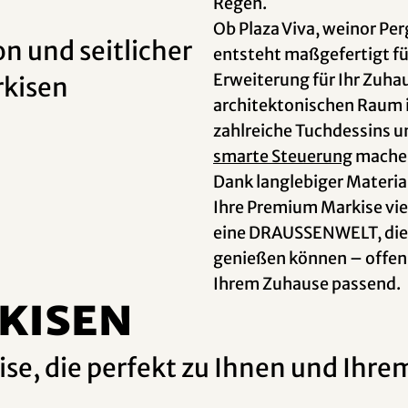
Regen.
Ob Plaza Viva, weinor Per
on und seitlicher
entsteht maßgefertigt für
Erweiterung für Ihr Zuhau
rkisen
architektonischen Raum 
zahlreiche Tuchdessins u
smarte Steuerung
machen
Dank langlebiger Materia
Ihre Premium Markise vie
eine DRAUSSENWELT, die S
genießen können – offen
Ihrem Zuhause passend.
KISEN
ise, die perfekt zu Ihnen und Ihre