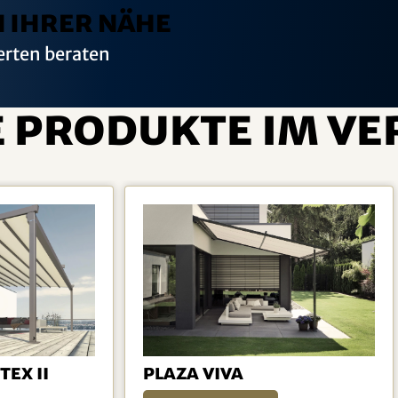
n Ihrer Nähe
erten beraten
 Produkte im Ve
ex II
Plaza Viva