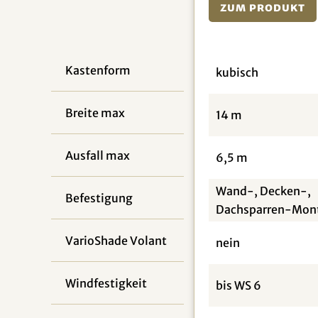
Zum Produkt
Kastenform
kubisch
Breite max
14 m
Ausfall max
6,5 m
Wand-, Decken-,
Befestigung
Dachsparren-Mon
VarioShade Volant
nein
Windfestigkeit
bis WS 6