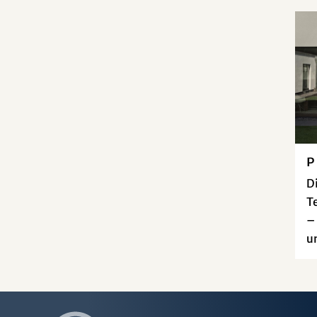
P
Di
T
–
u