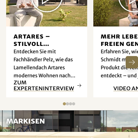
Artares –
Mehr Lebe
Stilvoll
Freien ge
geniessen im
Entdecken Sie mit
Erfahren Sie, wi
Freien
Fachhändler Pelz, wie das
Schmidt mit ih
Lamellendach Artares
Produkt die Ter
modernes Wohnen nach
entdeckt – und 
Zum
draußen bringt – und
Minute draußen
Experteninterview
Video a
welche Extras Ihr Outdoor-
Leben noch schöner
machen.
Markisen