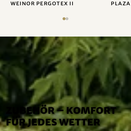
weinor PergoTex II
Plaza
Zubehör – Komfort
für jedes Wetter