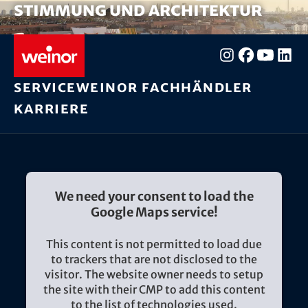
Für das beste Erlebnis halten Sie Ihr Gerät
Für das beste Erlebnis halten Sie Ihr Gerät
Für das beste Erlebnis halten Sie Ihr Gerät
Stimmung und Architektur
bitte im Querformat.
bitte im Querformat.
bitte im Querformat.
Service
weinor Fachhändler
Karriere
We need your consent to load the
Google Maps service!
This content is not permitted to load due
to trackers that are not disclosed to the
visitor. The website owner needs to setup
the site with their CMP to add this content
to the list of technologies used.