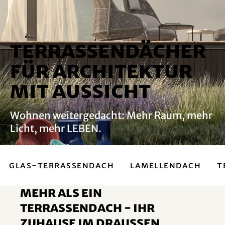
Terrassendächer
für Architektur
mit Aussicht
Wohnen weitergedacht: Mehr Raum, mehr
Licht, mehr LEBEN.
Glas-Terrassendach
Lamellendach
T
Mehr als ein
Terrassendach - ihr
zuhause im Draussen