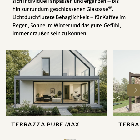
sich individuell anpassen und ergänzen – bis
®
hin zur rundum geschlossenen Glasoase
.
Lichtdurchflutete Behaglichkeit – für Kaffee im
Regen, Sonne im Winter und das gute Gefühl,
immer draußen sein zu können.
Terrazza Pure MAX
Terra