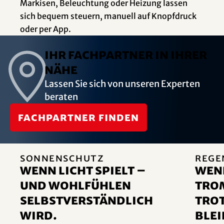
Markisen, Beleuchtung oder Heizung lassen
sich bequem steuern, manuell auf Knopfdruck
oder per App.
Ihr Fachpartner in Ihrer
Nähe
Lassen Sie sich von unseren Experten
beraten
Fachpartner finden
Sonnenschutz
Rege
Wenn Licht spielt –
Wen
und Wohlfühlen
trom
selbstverständlich
tro
wird.
blei