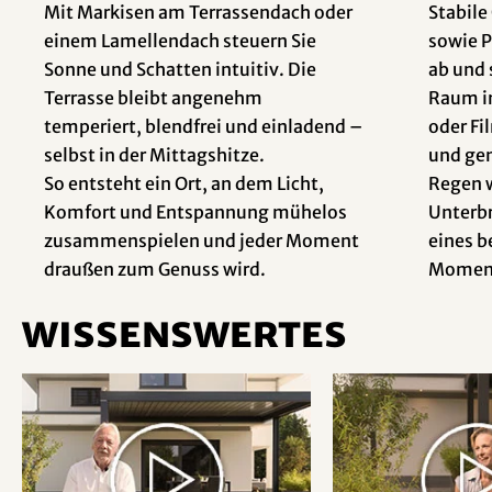
Mit Markisen am Terrassendach oder
Stabil
einem Lamellendach steuern Sie
sowie 
Sonne und Schatten intuitiv. Die
ab und 
Terrasse bleibt angenehm
Raum im
temperiert, blendfrei und einladend –
oder Fi
selbst in der Mittagshitze.
und ge
So entsteht ein Ort, an dem Licht,
Regen w
Komfort und Entspannung mühelos
Unterbr
zusammenspielen und jeder Moment
eines 
draußen zum Genuss wird.
Momen
Wissenswertes