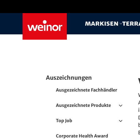
Skip to main content
Markisen
Terr
Auszeichnungen
Ausgezeichnete Fachhändler
Ausgezeichnete Produkte
Red Dot Award
Top Job
German Design Award
Top Job 2024
Corporate Health Award