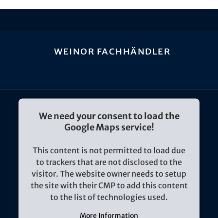
weinor Fachhändler
We need your consent to load the
Google Maps service!
This content is not permitted to load due
to trackers that are not disclosed to the
visitor. The website owner needs to setup
the site with their CMP to add this content
to the list of technologies used.
More Information