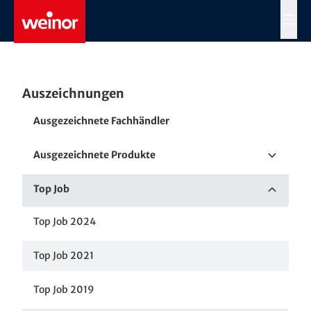
Skip to main content
MENÜ
Auszeichnungen
Ausgezeichnete Fachhändler
Ausgezeichnete Produkte
Red Dot Award
Top Job
German Design Award
Top Job 2024
iF Design Award
Top Job 2021
Green Good Design
Top Job 2019