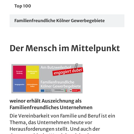
Iconic Award
Top 100
Finalist beim Deutschen Nachhaltigkeitspreis
Familienfreundliche Kölner Gewerbegebiete
Design
Der Mensch im Mittelpunkt
weinor erhält Auszeichnung als
Familienfreundliches Unternehmen
Die Vereinbarkeit von Familie und Beruf ist ein
Thema, das Unternehmen heute vor
Herausforderungen stellt. Und auch der