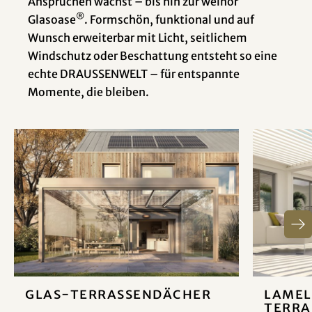
Ansprüchen wächst – bis hin zur weinor
®
Glasoase
. Formschön, funktional und auf
Wunsch erweiterbar mit Licht, seitlichem
Windschutz oder Beschattung entsteht so eine
echte DRAUSSENWELT – für entspannte
Momente, die bleiben.
Glas-Terrassendächer
Lamel
Terra