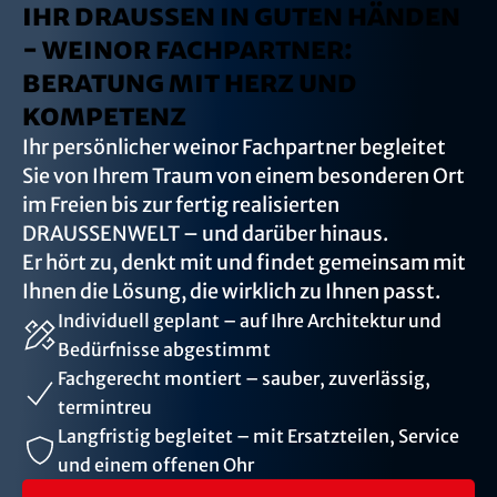
IHR DRAUSSEN IN GUTEN HÄNDEN
- WEINOR FACHPARTNER:
BERATUNG MIT HERZ UND
KOMPETENZ
Ihr persönlicher weinor Fachpartner begleitet
Sie von Ihrem Traum von einem besonderen Ort
im Freien bis zur fertig realisierten
DRAUSSENWELT – und darüber hinaus.
Er hört zu, denkt mit und findet gemeinsam mit
Ihnen die Lösung, die wirklich zu Ihnen passt.
Individuell geplant – auf Ihre Architektur und
Bedürfnisse abgestimmt
Fachgerecht montiert – sauber, zuverlässig,
termintreu
Langfristig begleitet – mit Ersatzteilen, Service
und einem offenen Ohr