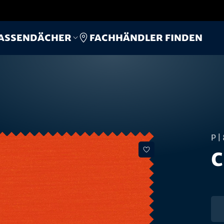
Fachhändler finden
assendächer
P |
c