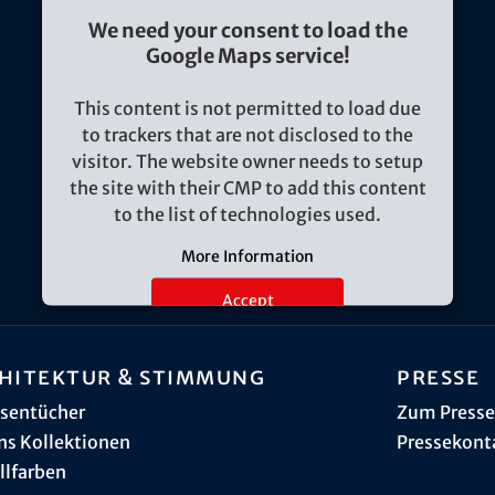
We need your consent to load the
Google Maps service!
This content is not permitted to load due
to trackers that are not disclosed to the
visitor. The website owner needs to setup
the site with their CMP to add this content
to the list of technologies used.
More Information
Accept
hitektur & Stimmung
Presse
sentücher
Zum Presse
ns Kollektionen
Pressekont
llfarben