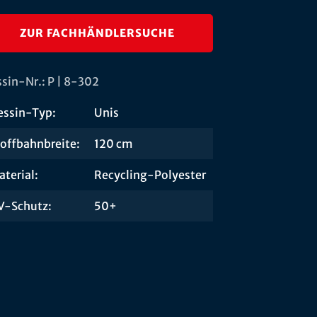
ZUR FACHHÄNDLERSUCHE
sin-Nr.: P | 8-302
essin-Typ:
Unis
toffbahnbreite:
120 cm
terial:
Recycling-Polyester
V-Schutz:
50+