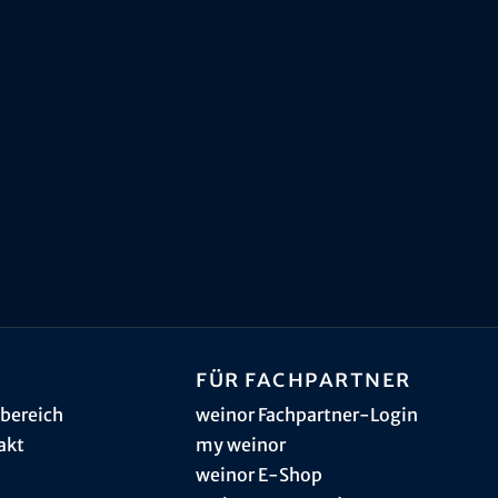
Für Fachpartner
bereich
weinor Fachpartner-Login
akt
my weinor
weinor E-Shop