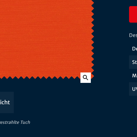
Des
D
S
Ma
U
icht
gestrahlte Tuch