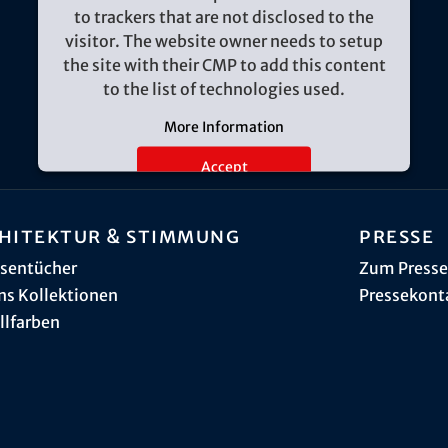
to trackers that are not disclosed to the
visitor. The website owner needs to setup
the site with their CMP to add this content
to the list of technologies used.
More Information
Accept
hitektur & Stimmung
Presse
sentücher
Zum Presse
ns Kollektionen
Pressekont
llfarben