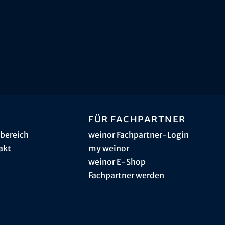
Für Fachpartner
bereich
weinor Fachpartner-Login
akt
my weinor
weinor E-Shop
Fachpartner werden