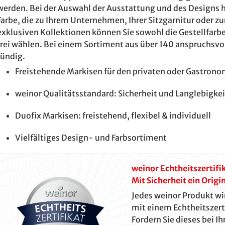
werden. Bei der Auswahl der Ausstattung und des Designs ha
Farbe, die zu Ihrem Unternehmen, Ihrer Sitzgarnitur oder z
exklusiven Kollektionen können Sie sowohl die Gestellfarbe
frei wählen. Bei einem Sortiment aus über 140 anspruchsv
fündig.
Freistehende Markisen für den privaten oder Gastron
weinor Qualitätsstandard: Sicherheit und Langlebigke
Duofix Markisen: freistehend, flexibel & individuell
Vielfältiges Design- und Farbsortiment
weinor Echtheitszertifi
Mit Sicherheit ein Orig
Jedes weinor Produkt wi
mit einem Echtheitszerti
Fordern Sie dieses bei I