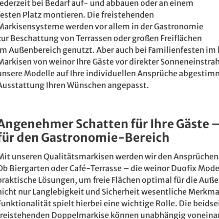
jederzeit bei Bedarf auf- und abbauen oder an einem
festen Platz montieren. Die freistehenden
Markisensysteme werden vor allem in der Gastronomie
zur Beschattung von Terrassen oder großen Freiflächen
im Außenbereich genutzt. Aber auch bei Familienfesten im
Markisen von weinor Ihre Gäste vor direkter Sonneneinstr
unsere Modelle auf Ihre individuellen Ansprüche abgestimm
Ausstattung Ihren Wünschen angepasst.
Angenehmer Schatten für Ihre Gäste 
für den Gastronomie-Bereich
Mit unseren Qualitätsmarkisen werden wir den Ansprüchen
Ob Biergarten oder Café-Terrasse – die weinor Duofix Model
praktische Lösungen, um freie Flächen optimal für die Auß
nicht nur Langlebigkeit und Sicherheit wesentliche Merkma
Funktionalität spielt hierbei eine wichtige Rolle. Die beid
freistehenden Doppelmarkise können unabhängig voneina