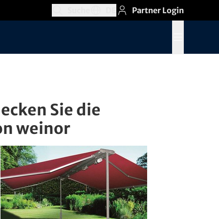
Suche
DE
Partner Login
Suchfeld öffnen
Abschnitt Sprachschalter öffnen, Aktu
Menü öffnen
ecken Sie die
von weinor