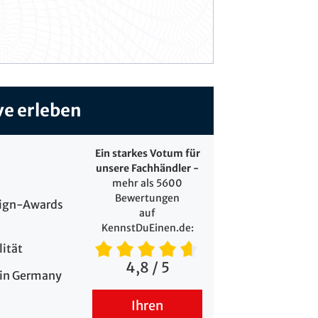
ve erleben
Ein starkes Votum für
unsere Fachhändler -
mehr als 5600
Bewertungen
sign-Awards
auf
KennstDuEinen.de:
lität
4,8
/ 5
 in Germany
Ihren