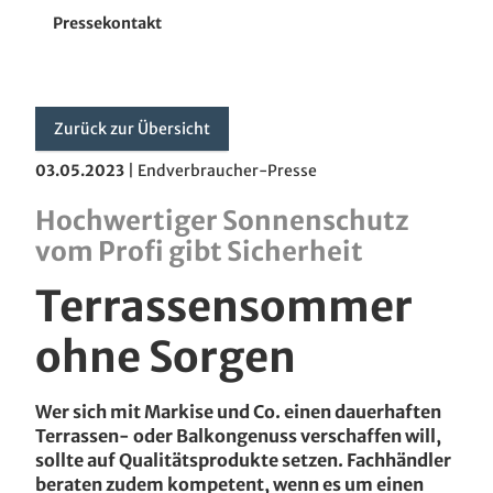
Wintergarten-Markisen
Pressekontakt
Pergola-Markisen
Glasoase
Zurück zur Übersicht
03.05.2023
|
Endverbraucher-Presse
Terrassendach
Hochwertiger Sonnenschutz
Zubehör
vom Profi gibt Sicherheit
Terrassensommer
Unternehmen
ohne Sorgen
Wer sich mit Markise und Co. einen dauerhaften
Terrassen- oder Balkongenuss verschaffen will,
sollte auf Qualitätsprodukte setzen. Fachhändler
beraten zudem kompetent, wenn es um einen