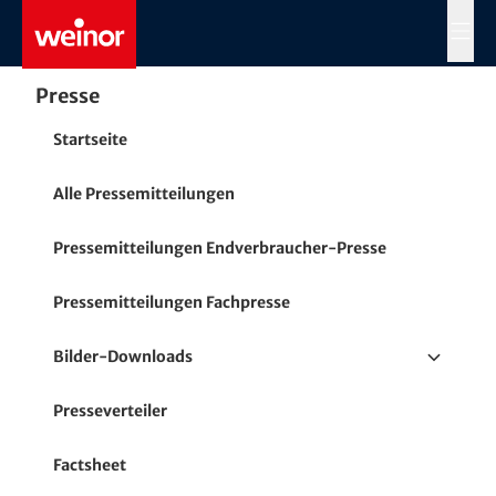
Skip to main content
MENÜ
Presse
Startseite
Alle Pressemitteilungen
Pressemitteilungen Endverbraucher-Presse
Pressemitteilungen Fachpresse
Bilder-Downloads
Terrassen- / Balkonmarkisen
Presseverteiler
Fenster- und Senkrecht-Markisen
Factsheet