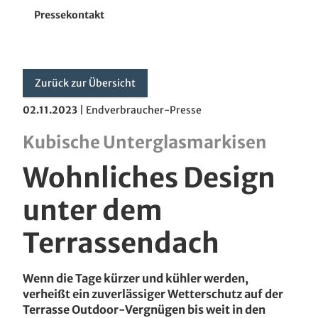
Wintergarten-Markisen
Pressekontakt
Pergola-Markisen
Glasoase
Zurück zur Übersicht
02.11.2023
|
Endverbraucher-Presse
Terrassendach
Kubische Unterglasmarkisen
Zubehör
Wohnliches Design
Unternehmen
unter dem
Terrassendach
Wenn die Tage kürzer und kühler werden,
verheißt ein zuverlässiger Wetterschutz auf der
Terrasse Outdoor-Vergnügen bis weit in den