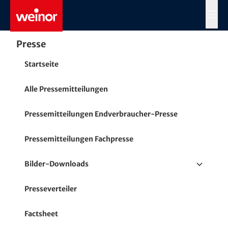
Skip to main content
MENÜ
Presse
Startseite
Alle Pressemitteilungen
Pressemitteilungen Endverbraucher-Presse
Pressemitteilungen Fachpresse
Bilder-Downloads
Terrassen- / Balkonmarkisen
Presseverteiler
Fenster- und Senkrecht-Markisen
Factsheet