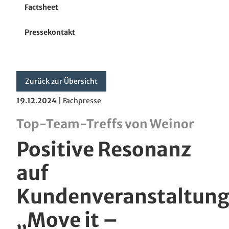
Fenster- und Senkrecht-Markisen
Factsheet
Wintergarten-Markisen
Pressekontakt
Pergola-Markisen
Glasoase
Zurück zur Übersicht
19.12.2024
|
Fachpresse
Terrassendach
Top-Team-Treffs von Weinor
Zubehör
Positive Resonanz
Unternehmen
auf
Kundenveranstaltun
„Move it –