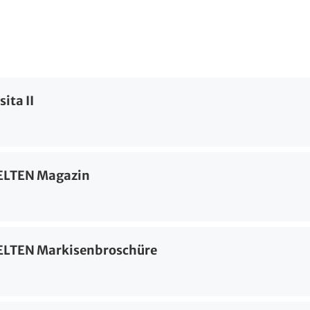
ita II
LTEN Magazin
TEN Markisenbroschüre