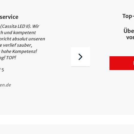
Top
service
Schnell und unkomp
Cassita LED II). Wir
Ich habe die Cassita II M
Übe
ch und kompetent
gut beraten und das Proj
vo
pricht absolut unseren
unkompliziert. Es wurde 
 verlief sauber,
g: hohe Kompetenz!
g! TOP!
F. K., Fahrenbach
bewertet auf KennstDuE
/
5
en.de