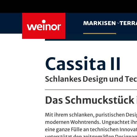
Skip to main content
Markisen
Terr
Erfahrung aus
über 60
Jahren
Produktentwicklung
Cassita II
Schlankes Design und Tec
Das Schmuckstück i
Mit ihrem schlanken, puristischen Desig
modernen Wohntrends. Ungeachtet ihre
eine ganze Fülle an technischen Innov
unterstützt den zeitgemäßen Designansa