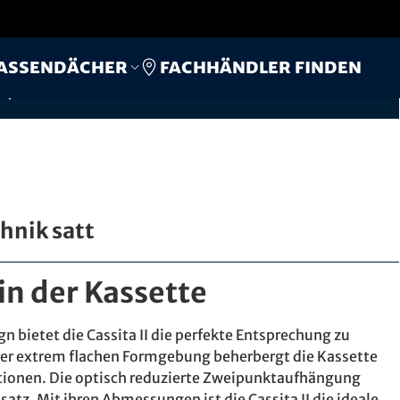
Fachhändler finden
assendächer
Hergestellt und montiert
Persönliche Beratung
passend zur Bausituation
durch
Ihren Fachhändler
hnik satt
n der Kassette
n bietet die Cassita II die perfekte Entsprechung zu
r extrem flachen Formgebung beherbergt die Kassette
ationen. Die optisch reduzierte Zweipunktaufhängung
tz. Mit ihren Abmessungen ist die Cassita II die ideale