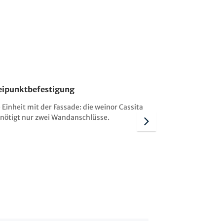
ipunktbefestigung
Blindleiste für
Guss
 Einheit mit der Fassade: die weinor Cassita
benötigt nur zwei Wandanschlüsse.
Wer einen einhei
den Spalt zwisc
Wand auf Wunsch 
schließen.