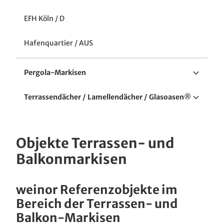
EFH Köln / D
Hafenquartier / AUS
Pergola-Markisen
Imbiss- und Eventschiff / D
Terrassendächer / Lamellendächer / Glasoasen®
Golfclub Großensee / D
EFH Gescher / D
Objekte Terrassen- und
Landhaus Milser / D
ZFH Ahlen / D
Balkonmarkisen
Schlosshotel Göbel / D
EFH Nürnberg / D
weinor Referenzobjekte im
LGS Papenburg / D
EFH Erkelenz / D
Bereich der Terrassen- und
Balkon-Markisen
Waterfront Cafe / GB
EFH Biedenkopf / D