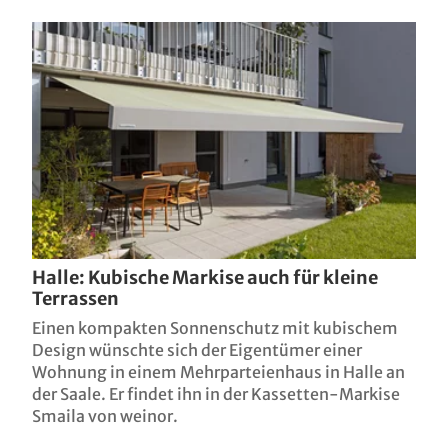
Kindertagesstätte / L
EFH Köln / D
Playa Köln / D
EFH Pirmasens / D
Hanau / D
Terrassenglück in der eigenen weinor
Loft Hamburg / D
Glasoase®
Halle: Kubische Markise auch für kleine
EFH Leverkusen / D
Terrassen
Einen kompakten Sonnenschutz mit kubischem
EFH Ratingen / D
Design wünschte sich der Eigentümer einer
Wohnung in einem Mehrparteienhaus in Halle an
EFH Reutlingen / D
der Saale. Er findet ihn in der Kassetten-Markise
Smaila von weinor.
EFH Biberach / D