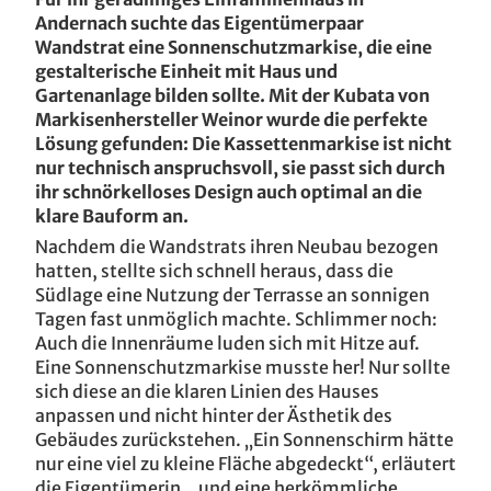
Andernach suchte das Eigentümerpaar
Kindertagesstätte / L
EFH Köln / D
Wandstrat eine Sonnenschutzmarkise, die eine
gestalterische Einheit mit Haus und
Playa Köln / D
Gartenanlage bilden sollte. Mit der Kubata von
Markisenhersteller Weinor wurde die perfekte
EFH Pirmasens / D
Lösung gefunden: Die Kassettenmarkise ist nicht
nur technisch anspruchsvoll, sie passt sich durch
Hanau / D
ihr schnörkelloses Design auch optimal an die
klare Bauform an.
Terrassenglück in der eigenen weinor
Loft Hamburg / D
Nachdem die Wandstrats ihren Neubau bezogen
Glasoase®
hatten, stellte sich schnell heraus, dass die
EFH Leverkusen / D
Südlage eine Nutzung der Terrasse an sonnigen
Tagen fast unmöglich machte. Schlimmer noch:
Auch die Innenräume luden sich mit Hitze auf.
EFH Ratingen / D
Eine Sonnenschutzmarkise musste her! Nur sollte
sich diese an die klaren Linien des Hauses
EFH Reutlingen / D
anpassen und nicht hinter der Ästhetik des
Gebäudes zurückstehen. „Ein Sonnenschirm hätte
EFH Biberach / D
nur eine viel zu kleine Fläche abgedeckt“, erläutert
die Eigentümerin, „und eine herkömmliche